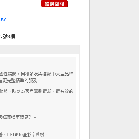
.tw
w
7號3樓
國性媒體，累積多次與各類中大型品牌
造更完整精準的服務。
動態，時刻為客戶籌劃最新、最有效的
客運
國道車背廣告。
、LEDP10全彩字幕機。