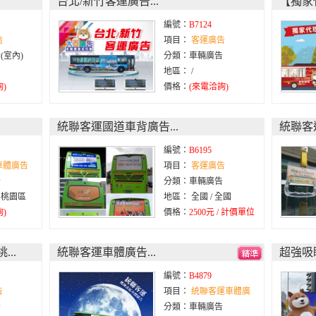
台北/新竹客運廣告...
【獨家
編號：
B7124
造
項目：
客運廣告
(室內)
分類：車輛廣告
地區： /
)
價格：
(來電洽詢)
統聯客運國道車背廣告...
統聯客
編號：
B6195
車體廣告
項目：
客運廣告
告
分類：車輛廣告
/ 桃園區
地區： 全國 / 全國
)
價格：
2500元 / 計價單位
..
統聯客運車體廣告...
超強吸
編號：
B4879
告
項目：
統聯客運車體廣
告
分類：車輛廣告