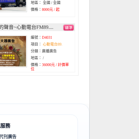
地區： 全國 / 全國
價格：
8000元 / 起
聲音~心動電台FM89....
編號：
D4031
項目：
心動電台89.
分類：廣播廣告
地區： /
價格：
36000元 / 計價單
位
速服務
代刊廣告