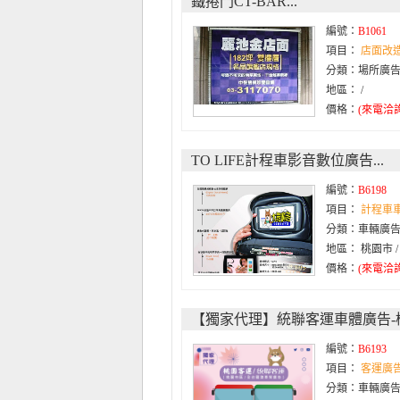
鐵捲門CT-BAR...
編號：
B1061
項目：
店面改
分類：場所廣告
地區： /
價格：
(來電洽詢
TO LIFE計程車影音數位廣告...
編號：
B6198
項目：
計程車
分類：車輛廣
地區： 桃園市 
價格：
(來電洽詢
【獨家代理】統聯客運車體廣告-桃.
編號：
B6193
項目：
客運廣
分類：車輛廣