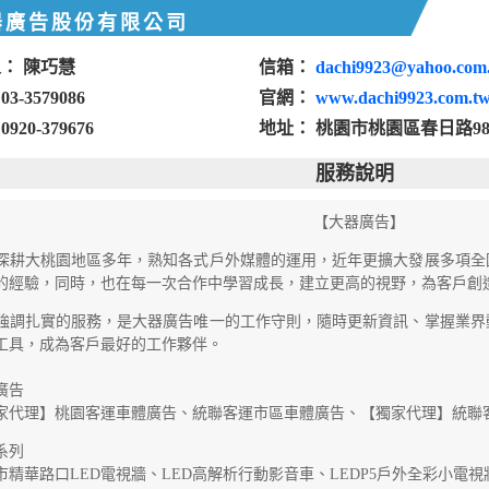
器廣告股份有限公司
： 陳巧慧
信箱：
dachi9923@yahoo.com
3-3579086
官網：
www.dachi9923.com.t
920-379676
地址： 桃園市桃園區春日路98
服務說明
【大器廣告】
大桃園地區多年，熟知各式戶外媒體的運用，近年更擴大發展多項全
的經驗，同時，也在每一次合作中學習成長，建立更高的視野，為客戶創
扎實的服務，是大器廣告唯一的工作守則，隨時更新資訊、掌握業界
工具，成為客戶最好的工作夥伴。
廣告
家代理】桃園客運車體廣告、統聯客運市區車體廣告、
【獨家代理】統聯
系列
市精華路口LED電視牆、LED高解析行動影音車、LEDP5戶外全彩小電視牆