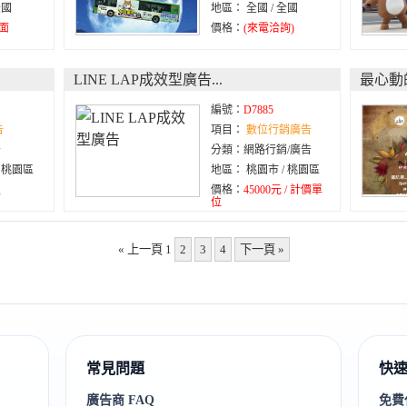
全國
地區： 全國 / 全國
 面
價格：
(來電洽詢)
LINE LAP成效型廣告...
最心動的
編號：
D7885
告
項目：
數位行銷廣告
告
分類：網路行銷/廣告
/ 桃園區
地區： 桃園市 / 桃園區
通
價格：
45000元 / 計價單
位
« 上一頁
1
2
3
4
下一頁 »
常見問題
快
免費
廣告商 FAQ