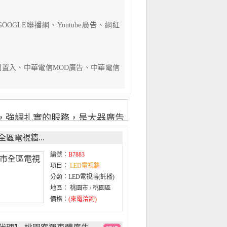
GOOGLE聯播網、Youtube廣告、網紅
el、新聞置入、中華電信MOD廣告、中華電信
，強調扎實的服務，是大器廣告
籌劃最新、最有效的媒體工具，
區電視牆...
編號：
B7883
項目：
LED電視牆
分類：LED電視牆(託播)
地區： 桃園市 / 桃園區
價格：
(來電洽詢)