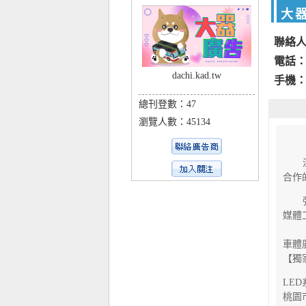
大
聯絡人
電話：0
dachi.kad.tw
手機：0
總刊登數：47
瀏覽人數：45134
深耕
合作
強調
媒體
車體
【獨
LED
桃園