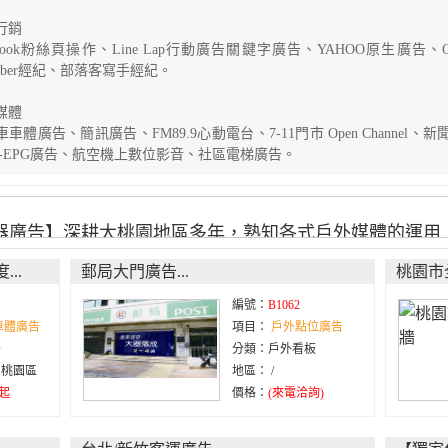
行銷
ebook粉絲頁操作、Line Lap行動廣告關鍵字廣告、YAHOO原生廣告、
tuber經紀、部落客寫手經紀。
媒體
車車體廣告、
簡訊廣告、FM89.9心動電台、7-11門市 Open Chann
D-EPG廣告、航空機上數位影音、社區電梯廣告。
器廣告】深耕大桃園地區多年，熟知各式戶外媒體的運用
的工作守則，隨時更新資訊、掌握業界動態，時刻為客戶
..
郵局大門廣告...
桃園市全
客戶最好的工作夥伴。
編號：
B1062
車體廣告
項目：
戶外點位廣告
告
分類：戶外看板
/ 桃園區
地區： /
 起
價格：
(來電洽詢)