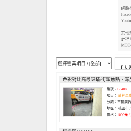
網路
Fac
You
其他
計程
MO
【大
唯一
色彩對比高最吸睛/街頭焦點、深度.
成為
編號：
B3408
項目：
計程車
分類：車輛廣
地區： 桃園市 
價格：
1000元 /