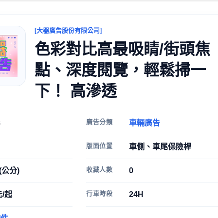
[大器廣告股份有限公司]
色彩對比高最吸睛/街頭焦
點、深度閱覽，輕鬆掃一
下！ 高滲透
廣告分類
8
車輛廣告
版面位置
車側、車尾保險桿
收藏人數
(公分)
0
行車時段
元/起
24H