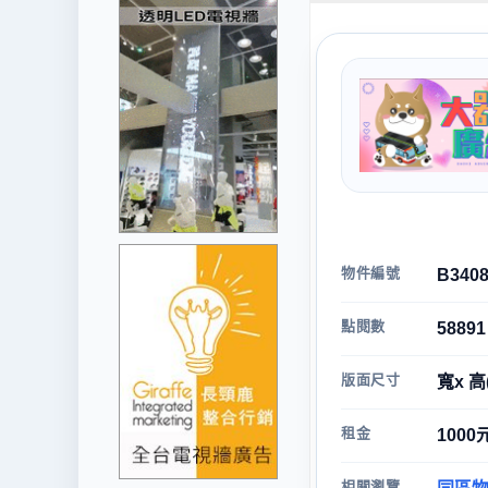
物件編號
B340
點閱數
58891
版面尺寸
寬x 高
租金
1000
相關瀏覽