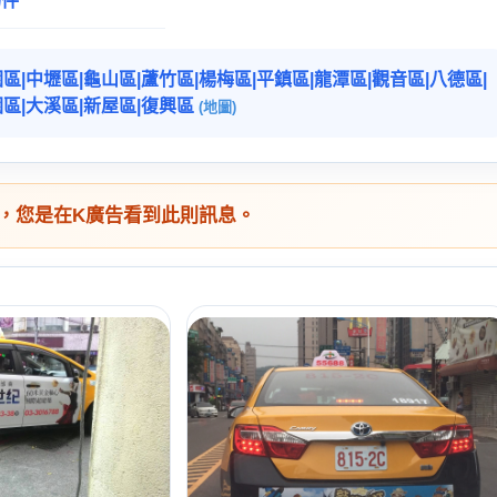
物件
區|中壢區|龜山區|蘆竹區|楊梅區|平鎮區|龍潭區|觀音區|八德區|
區|大溪區|新屋區|復興區
(地圖)
，您是在K廣告看到此則訊息。