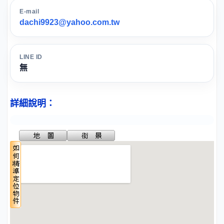
E-mail
dachi9923@yahoo.com.tw
LINE ID
無
詳細說明：