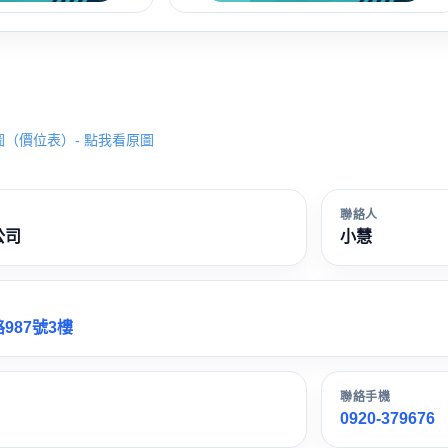
圖
（價位表）- 點我看原圖
聯絡人
公司
小慧
987號3樓
聯絡手機
0920-379676