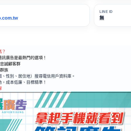
LINE ID
.com.tw
無
嗎？
簡訊廣告是最熱門的選項！
固忠誠顧客群
新群族
圍、性別、居住地）搜尋電信用戶資料庫。
動，成本低廉、目標精準！
解