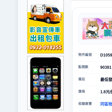
物件編號
D105
點閱數
90381
備註
最低發
價格
1.8元
相關瀏覽
同區