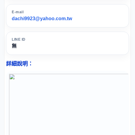
E-mail
dachi9923@yahoo.com.tw
LINE ID
無
詳細說明：